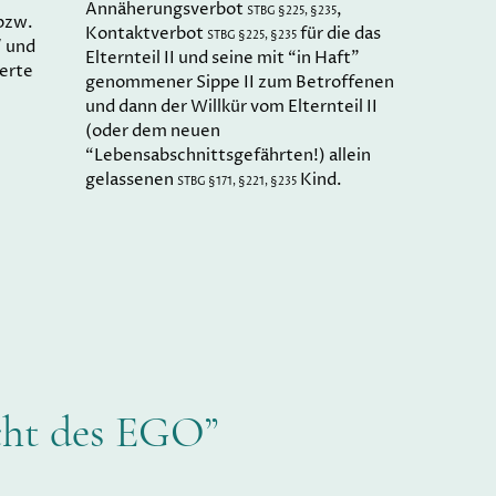
Annäherungsverbot
,
STBG §225, §235
bzw.
Kontaktverbot
für die das
STBG §225, §235
/ und
Elternteil II und seine mit “in Haft”
ierte
genommener Sippe II zum Betroffenen
und dann der Willkür vom Elternteil II
(oder dem neuen
“Lebensabschnittsgefährten!) allein
gelassenen
Kind.
STBG §171, §221, §235
cht des EGO”