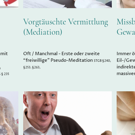
Vorgtäuschte Vermittlung
Miss
(Mediation)
Gewal
g
Oft / Manchmal - Erste oder zweite
Immer öf
mit
“freiwillige” Pseudo-Meditation
Eil-/Ge
STGB §240,
…
indirekt
§253. §263,
massive
 § 235