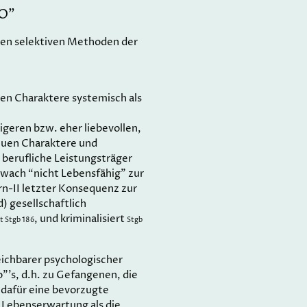
GO”
den selektiven Methoden der
ren Charaktere systemisch als
geren bzw. eher liebevollen,
reuen Charaktere und
r berufliche Leistungsträger
chwach “nicht Lebensfähig” zur
rn-II letzter Konsequenz zur
) gesellschaftlich
, und kriminalisiert
t Stgb 186
Stgb
ichbarer psychologischer
”’s, d.h. zu Gefangenen, die
dafür eine bevorzugte
 Lebenserwartung als die