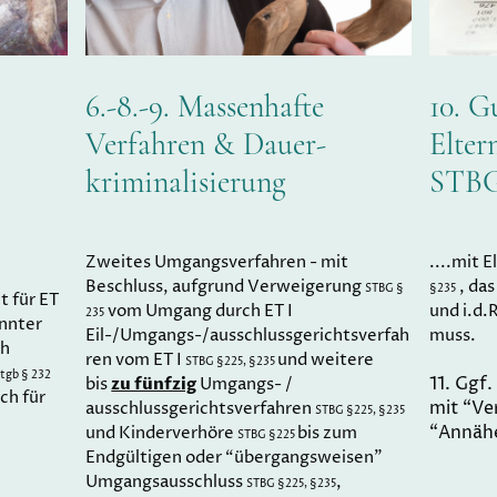
6.-8.-9. Massenhafte
10. G
Verfahren & Dauer-
Elter
kriminalisierung
STBG 
Zweites Umgangsverfahren - mit
....mit 
Beschluss, aufgrund Verweigerung
, das
STBG §
§235
t für ET
vom Umgang durch ET I
und i.d.
235
nnter
Eil-/Umgangs-/ausschlussgerichtsverfah
muss.
ch
ren vom ET I
und weitere
STBG §225, §235
tgb § 232
11. Ggf
zu fünfzig
bis
Umgangs- /
ich für
mit “Ve
ausschlussgerichtsverfahren
STBG §225, §235
“Annäh
und Kinderverhöre
bis zum
STBG §225
Endgültigen oder “übergangsweisen”
Umgangsausschluss
,
STBG §225, §235