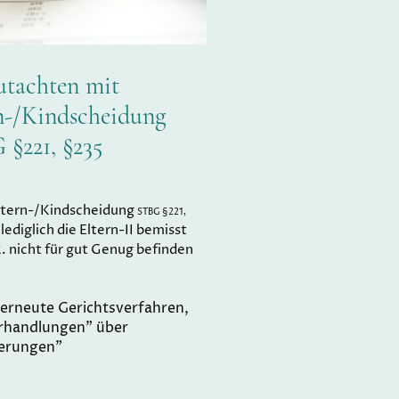
utachten mit
n-/Kindscheidung
§221, §235
Eltern-/Kindscheidung
STBG §221,
 lediglich die Eltern-II bemisst
R. nicht für gut Genug befinden
. erneute Gerichtsverfahren,
rhandlungen” über
erungen”