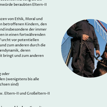
enwürde beraubten Eltern-II
zen von Ethik, Moral und
n betroffenen Kindern, den
 und insbesondere der immer
en in einen fortwährenden
Furcht vor potentiellen
und zum anderen durch die
pendynamik, deren
it bringt und zum anderen
g oder
en (wenigstens bis alle
hsen sind)
zw. Eltern-II und Großeltern-II