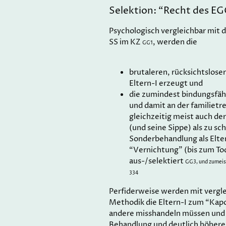
Selektion: “Recht des E
Psychologisch vergleichbar mit 
SS im KZ
, werden die
GG1
brutaleren, rücksichtslose
Eltern-I erzeugt und
die zumindest bindungsfähi
und damit an der familiet
gleichzeitig meist auch de
(und seine Sippe) als zu s
Sonderbehandlung als Elte
“Vernichtung” (bis zum Tod
aus-/selektiert
GG3, und zumeis
334
Perfiderweise werden mit vergle
Methodik die Eltern-I zum “Kapo
andere misshandeln müssen und 
Behandlung und deutlich höhere