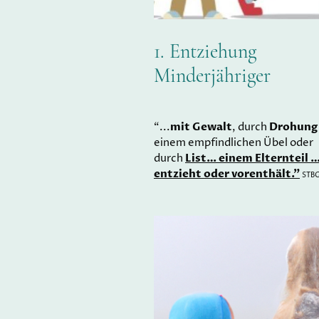
1. Entziehung
Minderjähriger
mit Gewalt
Drohun
“...
, durch
einem empfindlichen Übel oder
List… einem Elternteil 
durch
entzieht oder vorenthält.”
STBG