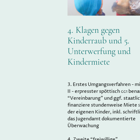
4. Klagen gegen
Kinderraub und 5.
Unterwerfung und
Kindermiete
3. Erstes Umgangsverfahren - mi
II - erpresster spöttisch
bena
GG1
“Vereinbarung” und ggf. staatli
finanziere stundenweise Miete
S
der eigenen Kinder, inkl. schriftl
das Jugendamt dokumentierte
Überwachung
4. Zweite “freiwillige”