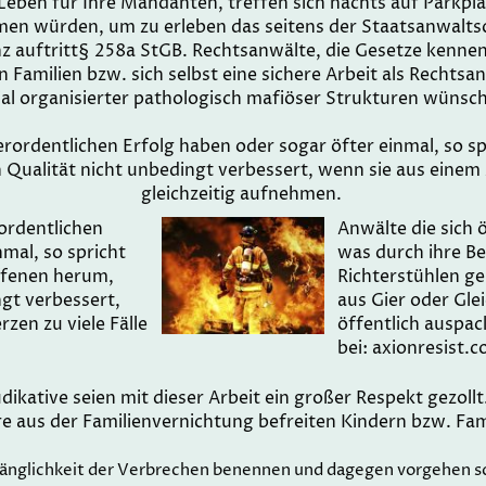
r Leben für Ihre Mandanten, treffen sich nachts auf Park
en würden, um zu erleben das seitens der Staatsanwaltsc
 auftritt§ 258a StGB. Rechtsanwälte, die Gesetze kennen
 Familien bzw. sich selbst eine sichere Arbeit als Rechts
ial organisierter pathologisch mafiöser Strukturen wünsc
ordentlichen Erfolg haben oder sogar öfter einmal, so spr
Qualität nicht unbedingt verbessert, wenn sie aus einem z
gleichzeitig aufnehmen.
ordentlichen
Anwälte die sich 
mal, so spricht
was durch ihre Be
offenen herum,
Richterstühlen ge
gt verbessert,
aus Gier oder Gle
zen zu viele Fälle
öffentlich auspac
bei: axionresist.c
dikative seien mit dieser Arbeit ein großer Respekt gezollt
e aus der Familienvernichtung befreiten Kindern bzw. Fam
mfänglichkeit der Verbrechen benennen und dagegen vorgehen sc