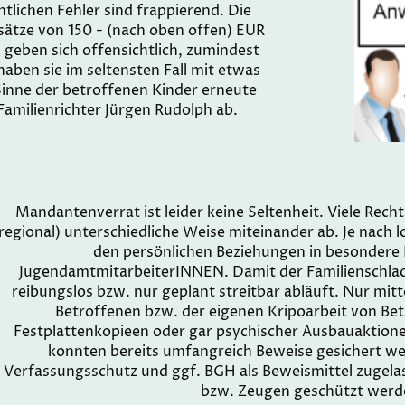
tlichen Fehler sind frappierend. Die
sätze von 150 - (nach oben offen) EUR
geben sich offensichtlich, zumindest
aben sie im seltensten Fall mit etwas
inne der betroffenen Kinder erneute
amilienrichter Jürgen Rudolph ab.
Mandantenverrat ist leider keine Seltenheit. Viele Rech
regional) unterschiedliche Weise miteinander ab. Je nach 
den persönlichen Beziehungen in besondere
JugendamtmitarbeiterINNEN. Damit der Familienschlach
reibungslos bzw. nur geplant streitbar abläuft. Nur mi
Betroffenen bzw. der eigenen Kripoarbeit von Bet
Festplattenkopieen oder gar psychischer Ausbauaktio
konnten bereits umfangreich Beweise gesichert w
Verfassungsschutz und ggf. BGH als Beweismittel zugel
bzw. Zeugen geschützt werd