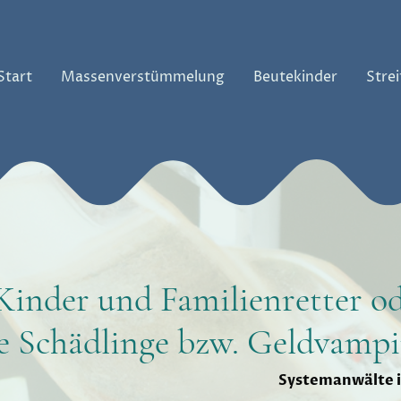
Start
Massenverstümmelung
Beutekinder
Strei
 Kinder und Familienretter o
se Schädlinge bzw. Geldvampi
Systemanwälte 